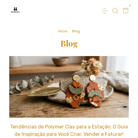
0
Início
.
Blog
Blog
Tendências de Polymer Clay para a Estação: O Guia
de Inspiração para Você Criar, Vender e Faturar!