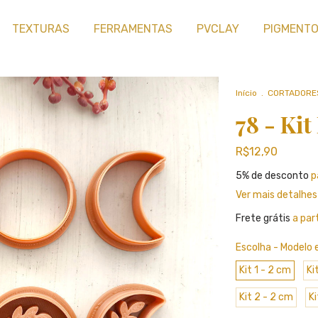
TEXTURAS
FERRAMENTAS
PVCLAY
PIGMENT
Início
.
CORTADORE
78 - Kit
R$12,90
5% de desconto
p
Ver mais detalhes
Frete grátis
a par
Escolha - Modelo
Kit 1 - 2 cm
Ki
Kit 2 - 2 cm
Ki