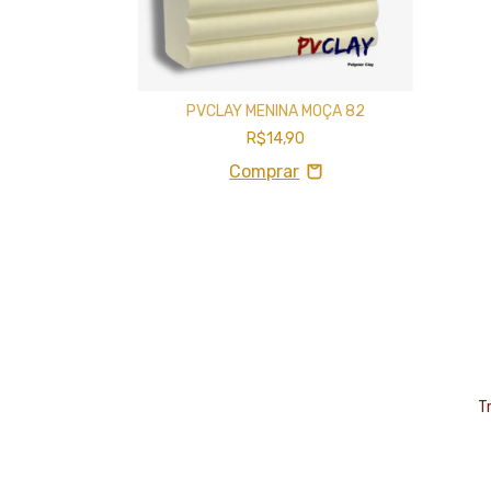
silha de Cabelo
PVCLAY MENINA MOÇA 82
R$14,90
T