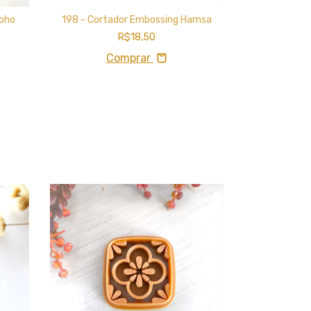
Boho
198 - Cortador Embossing Hamsa
043 - 
R$18,50
Comprar
C