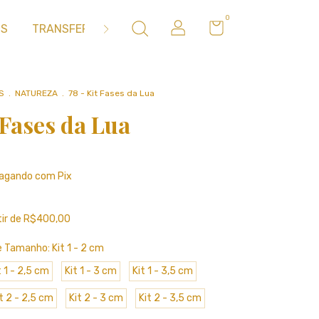
0
OS
TRANSFER
METAIS
MOLDES DE SILICONE
S
.
NATUREZA
.
78 - Kit Fases da Lua
 Fases da Lua
agando com Pix
tir de
R$400,00
 e Tamanho:
Kit 1 - 2 cm
t 1 - 2,5 cm
Kit 1 - 3 cm
Kit 1 - 3,5 cm
t 2 - 2,5 cm
Kit 2 - 3 cm
Kit 2 - 3,5 cm