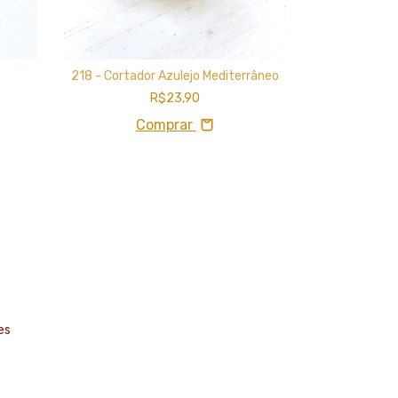
218 - Cortador Azulejo Mediterrâneo
R$23,90
054 - Cor
Comprar
C
es