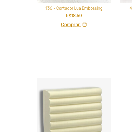
Sol
136 - Cortador Lua Embossing
4
R$18,50
Comprar