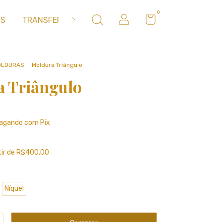
0
OS
TRANSFER
METAIS
MOLDES DE SILICONE
OLDURAS
.
Moldura Triângulo
 Triângulo
agando com Pix
tir de
R$400,00
Níquel