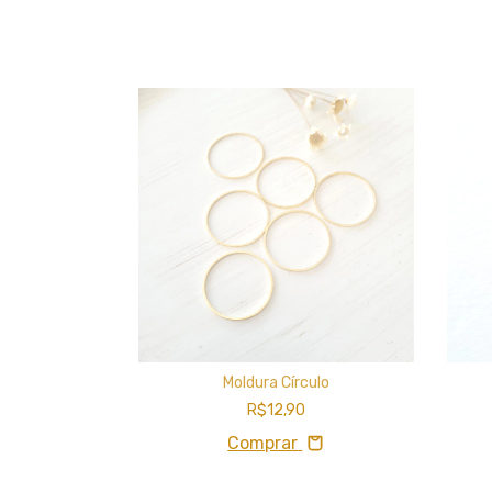
ação
Moldura Círculo
R$12,90
Comprar