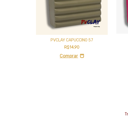
NEON 64
PVCLAY CAPUCCINO 57
R$14,90
T